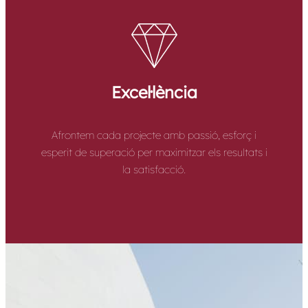
Excel·lència
Afrontem cada projecte amb passió, esforç i
esperit de superació per maximitzar els resultats i
la satisfacció.