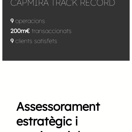
CAPMIRA TRACK RECORD
9
operacions
200m€
transaccionats
9
clients satisfets
Assessorament
estratègic i